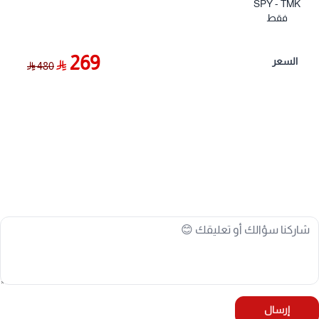
SPY - TMK
فقط
لتثبيت حساسات ضغط الإطارات على بلوف التنسيم بكل سهولة
وأمان، دون الحاجة لشراء أي ملحقات إضافية!
269
السعر
480
📏 دليل التوافق والجنوط:
الجنوط المتوافقة: تناسب معظم جنوط الوكالة
والجنوط الرياضية التي لا يتجاوز عمق فتحة البلف فيها 0.6
إنش.
ملاحظة مهمة للجنوط العميقة: للجنوط ذات الفتحات
الأكثر عمقاً (مثل جنوط ميثود Method أو برايد Pride)،
يُنصح باستخدام المقاس الطويل.
الحساسات المتوافقة: حساسات SPY، حساسات TMK،
وأغلب حساسات الوكالة المثبتة بمسمار.
⚙️ المواصفات الفنية:
إرسال