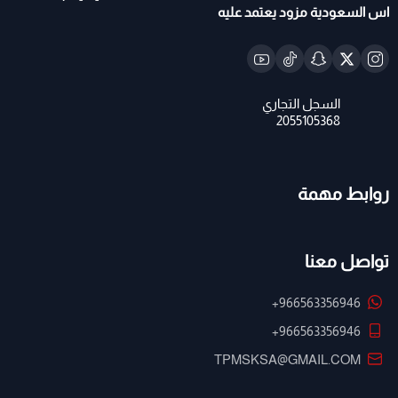
اس السعودية مزود يعتمد عليه
روابط مهمة
تواصل معنا
+966563356946
+966563356946
TPMSKSA@GMAIL.COM