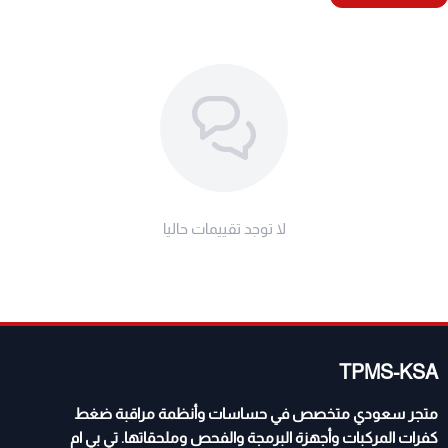
نوع المنتج: بلوف تنسيم سريع مطورة (Apex
Equivalent)
زمن التنسيم: 35 ➡️ 15 PSI في ~10 ثوانٍ
آلية العمل: رفع حلقة السحب الحمراء السريعة
بلد التصنيع: جمهورية الصين الشعبية (خامات عالية
الصلابة)
المحتويات: طقم بلوف تنسيم سريع + 4 مسامير تثبيت
لا توجد تقييمات حاليا
طويلة مجاناً
TPMS-KSA
متجر سعودي متخصص في حساسات وأنظمة مراقبة ضغط
كفرات المركبات وأجهزة البرمجة والفحص وملحقاتها. تي بي ام