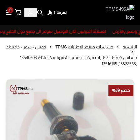
0
العربية
|
TPMS-KSA
 ومصر والأردن
لعملائنا الدوليين الان التوصيل متوفر الى جميع دول الخليج ومص
الرئيسية
حساسات ضغط الاطارات TPMS
جمس - شفر - كاديلاك
حساس ضغط الاطارات مركبات جمس شفروليه كاديلاك 13540603
,13528563, 13516165
خصم 39%