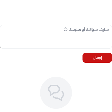
تسرب الرطوبة أو الماء إلى المكونات الإلكترونية الداخلية.
استخدام حساسات تجارية ذات جودة رديئة لا تتحمل
الحرارة العالية.
⚙️ المواصفات الفنية:
تردد الحساس: 433MHz
الشريحة الإلكترونية: NXP (أمريكية أو المانية أصلية)
البطارية: يابانية أصلية مخصصة للسيارات (Automotive
إرسال
Grade Battery)
الضمان: الضمان الذهبي لمدة 365 يوماً (سنة كاملة)
أرقام القطع البديلة: 28211, 29015, RDE034V41
🚘 المركبات المتوافقة (Car Fitment):
مركبات جي ام سي (GMC):
GMC Yukon: موديلات 2011 - 2020
GMC Sierra: موديلات 2011 - 2021