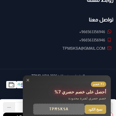
روابط مهمة
تواصل معنا
+966563356946
+966563356946
TPMSKSA@GMAIL.COM
الحقوق محفوظة | 2026
TPMS-KSA
✕
7٪ خصم
أحصل على خصم حصري 7%
خصم حصري لفترة محدودة
TPMSKSA
نسخ الكود