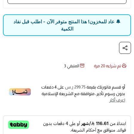
OBDII.
مطابقة معرف المستشعر (ID Verification): التحقق
🔔 عاد للمخزون! هذا المنتج متوفر الآن - اطلب قبل نفاد
المباشر من مطابقة رقم معرف الحساس المثبت في
الكمية
الإطار مع الرقم المخزن في كمبيوتر السيارة.
اختبار إشارة ريموت المفتاح (Key Fob Testing): فحص
واختبار تردد إشارة ريموت المفتاح (Key Fob) والتأكد من
قوة وقدرة بث إشارات الراديو (RF) للمركبة.
تم شراءه
20
مرة
المتبقي
3
المواصفات التقنية:
الشاشة: شاشة ملونة TFT مقاس 2.3 بوصة (دقة 320 ×
أو قسم فاتورتك بقيمة
299.75 ر.س
على
4
دفعات
240 DPI) لملاحة وقراءة بيانات واضحة.
بدون رسوم تأخير، متوافقة مع الشريعة الإسلامية
البطارية: ليثيوم بوليمر مدمجة بقوة 3200mAh (جهد
اعرف أكثر
3.7V) لتشغيل متواصل يدوم طويلاً.
التحديثات: تحديثات برمجية مجانية مدى الحياة لتغطية
أحدث موديلات السيارات فور صدورها.