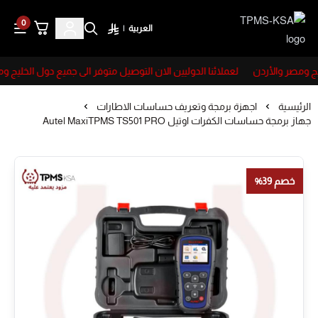
0
العربية
|
TPMS-KSA
ج ومصر والأردن
لعملائنا الدوليين الان التوصيل متوفر الى جميع دول الخليج وم
الرئيسية
اجهزة برمجة وتعريف حساسات الاطارات
جهاز برمجة حساسات الكفرات اوتيل Autel MaxiTPMS TS501 PRO
خصم 39%