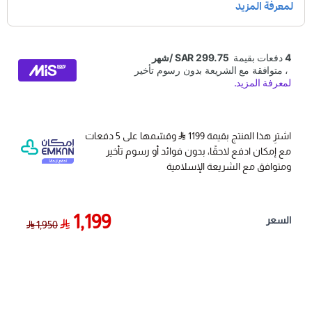
درجة حرارة التشغيل: من 0°C إلى 50°C.
الأبعاد والوزن: 215 ملم × 105 ملم × 37 ملم | الوزن: 0.38
كجم.
الاتصال والضمان: منفذ Mini USB 2.0 | ضمان مصنعي
معتمد لمدة سنة كاملة.
اشترِ هذا المنتج بقيمة 1199
وقسّمها على 5 دفعات
مع إمكان ادفع لاحقًا، بدون فوائد أو رسوم تأخير
ومتوافق مع الشريعة الإسلامية
1,199
السعر
1,950