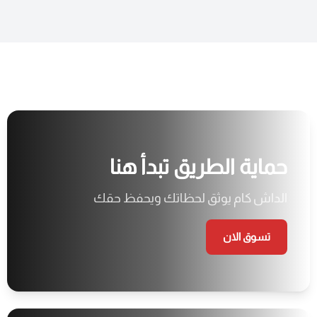
حماية الطريق تبدأ هنا
الداش كام يوثق لحظاتك ويحفظ حقك
تسوق الان