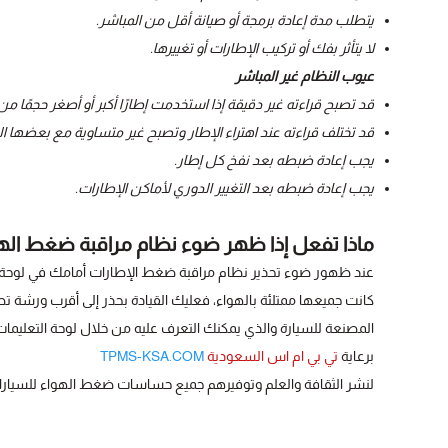
يتطلب مدة إعادة برمجة أو صيانة أقل من المباشر.
لا يتأثر بفك أو تركيب الإطارات أو تغييرها.
عيوب النظام غير المباشر
قد تصبح قراءته غير دقيقة إذا استخدمت إطارًا أكبر أو أصغر حجمًا من 
قد تختلف قراءته عند اهتراء الإطار وتصبح غير متساوية مع بعضها 
يجب إعادة ضبطه بعد نفخ كل إطار.
يجب إعادة ضبطه بعد التغيير الدوري لأماكن الإطارات.
ماذا تفعل إذا ظهر ضوء نظام مراقبة ضغط الهو
عند ظهور ضوء تحذير نظام مراقبة ضغط الإطارات أمامك في لوحة ال
كانت جميعها ممتلئة بالهواء، فعليك القيادة بحذر إلى أقرب ورشة 
المصنعة للسيارة والذي يمكنك التعرف عليه من خلال لوحة التعليمات
برعاية
تي بي ام اس السعودية
TPMS-KSA.COM
لنشر الثقافة والعلم وتوفيرهم جميع حساسات ضغط الهواء للسيارا