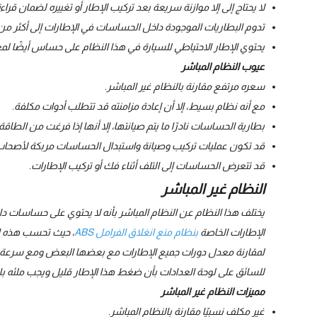
لا يحتاج إلى إلا موازنة سريعة بعد تركيب الإطار أو تغييره لضمان قراء
تدوم البطاريات الموجودة داخل الحساسات في الإطارات إلى أكثر من 10 سنوات تقريبًا
يحتوي الإطار الاحتياطي للسيارة في هذا النظام على حساس أيضًا ل
عيوب النظام المباشر
سعره مرتفع مقارنة بالنظام غير المباشر.
مع أنه نظام بسيط، إلا أن إعادة مزامنته قد تتطلب أدوات مكلفة.
بطارية الحساسات نادرًا ما يتم صيانتها، إلا أنها إذا فرغت من الطا
قد تكون عمليات تركيب وصيانة واستبدال الحساسات مربكة لأصحاب
قد تتعرض الحساسات إلى التلف أثناء فك أو تركيب الإطارات.
النظام غير المباشر
يختلف هذا النظام عن النظام المباشر بأنه لا يحتوي على حساسات 
الإطارات الخاصة
بنظام منع انغلاق الفرامل ABS
، حيث تحسب هذه ال
لمقارنة معدل دورات جميع الإطارات مع بعضها البعض ومع سرعة ال
للسائق على لوحة العدادات بأن ضغط هذا الإطار قليل ويجب ملئه با
مميزات النظام غير المباشر
غير مكلف نسبيًا مقارنة بالنظام المباشر.