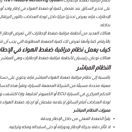
نظام مراقبة ضغط الإطارات
Tire Pressure Monitoring System
وا
على تحذير السائق عند نقصان كمية أو ضغط الهواء في إطار واحد أو أ
الإطارات
فإنه يعرض تحذيرًا مرئيًا داخل لوحة العدادات باللون الب
بداخله.
هنالك العديد من أنظمة مراقبة ضغط الإطارات التي تعرض الإطار ا
بالأرقام، كما وأنها تعرض لك كمية الضغط المطلوبة التي يجب أن تت
كيف يعمل نظام مراقبة ضغط الهواء في الإطا
هنالك نوعان رئيسيان لأنظمة مراقبة ضغط الإطارات وهي المباشر وا
النظام المباشر
بالنسبة إلى نظام مراقبة ضغط الهواء المباشر فإنه يحتوي على ح
معينة محددة مسبقًا من الشركة المصنعة للسيارة، وتقرأ هذه الحسا
التحكم المركزي في السيارة ECU أو الكمبيوتر 
لوحة العدادات أمام السائق لإعلامه بنقصان أو ازدياد ضغط الهواء 
مميزات النظام المباشر
يقرأ الضغط الفعلي من داخل الإطار وبدقة.
لا تتأثر دقته بحركة الإطار ودورانه أو حتى استبداله وفكه وتركيبه.