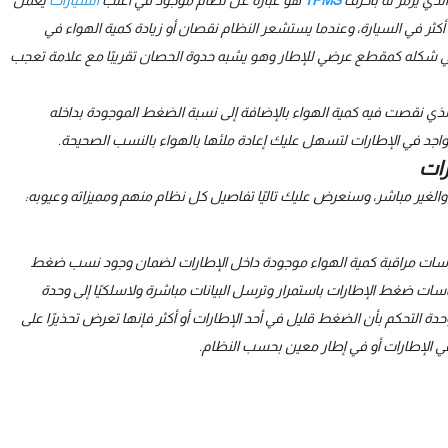
لذي يرمز له بأحرف
TPMS
هو عبارة عن نظام موجود في أغلب
السيارات
يعمل
كثر في السيارة، وعندما يستشعر النظام نقصان أو زيادة كمية الهواء في
رتقالي شكله كمقطع عرضي للإطار وهو يشبه حدوة الحصان تقريبًا مع علامة تعجب
لذي نقصت فيه كمية الهواء بالإضافة إلى نسبة الضغط الموجودة بداخله
واجد في الإطارات لتسهل عليك إعادة ملئها بالهواء بالنسب الصحيحة.
رات
لغير مباشر، وسنعرض عليك تاليًا تفاصيل كل نظام منهم ومميزاته وعيوبه:
ساسات مراقبة كمية الهواء موجودة داخل الإطارات لضمان وجود نسب ضغط
سات ضغط الإطارات باستمرار وترسل البيانات مباشرة ولاسلكيًا إلى وحدة
لتحليها، وإذا اكتشفت وحدة التحكم بأن الضغط قليل في أحد الإطارات أو أكثر فإنها تعرض تحذيرًا على
في الإطارات أو في إطار معين بحسب النظام.