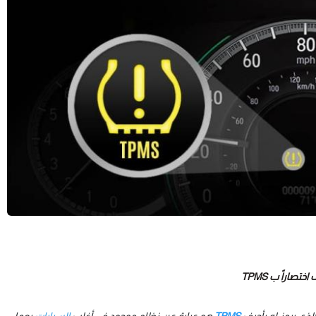
اراً ب TPMS