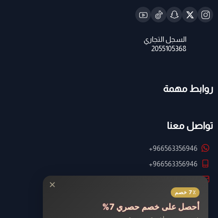
روابط مهمة
تواصل معنا
+966563356946
+966563356946
TPMSKSA@GMAIL.COM
✕
7٪ خصم
أحصل على خصم حصري 7%