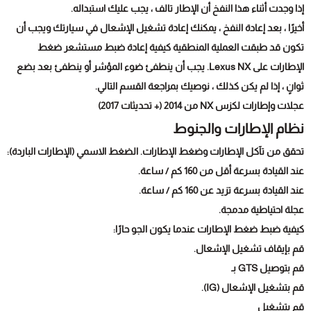
إذا وجدت أثناء هذا النفخ أن الإطار تالف ، يجب عليك استبداله.
أخيرًا ، بعد إعادة النفخ ، يمكنك إعادة تشغيل الإشعال في سيارتك ويجب أن
تكون قد طبقت العملية المنطقية كيفية إعادة ضبط مستشعر ضغط
الإطارات على Lexus NX. يجب أن ينطفئ ضوء المؤشر أو ينطفئ بعد بضع
ثوانٍ ، إذا لم يكن كذلك ، نوصيك بمراجعة القسم التالي.
عجلات وإطارات لكزس NX من 2014 (+ تحديثات 2017)
نظام الإطارات والجنوط
تحقق من تآكل الإطارات وضغط الإطارات. الضغط الاسمي (الإطارات الباردة):
عند القيادة بسرعة أقل من 160 كم / ساعة.
عند القيادة بسرعة تزيد عن 160 كم / ساعة.
عجلة احتياطية مدمجة.
كيفية ضبط ضغط الإطارات عندما يكون الجو حارًا:
قم بإيقاف تشغيل الإشعال.
قم بتوصيل GTS بـ
قم بتشغيل الإشعال (IG).
قم بتشغيل