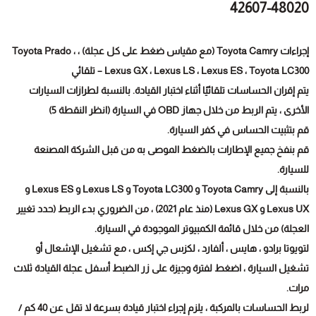
42607-48020
إجراءات Toyota Camry (مع مقياس ضغط على كل عجلة) ، Toyota Prado ،
Lexus GX ، Lexus LS ، Lexus ES ، Toyota LC300 – تلقائي
يتم إقران الحساسات تلقائيًا أثناء اختبار القيادة. بالنسبة لطرازات السيارات
الأخرى ، يتم الربط من خلال جهاز OBD في السيارة (انظر النقطة 5)
قم بتثبيت الحساس في كفر السيارة.
قم بنفخ جميع الإطارات بالضغط الموصى به من قبل الشركة المصنعة
للسيارة.
بالنسبة إلى Toyota Camry و Toyota LC300 و Lexus LS و Lexus ES و
Lexus UX و Lexus GX (منذ عام 2021) ، من الضروري بدء الربط (حدد تغيير
العجلة) من خلال قائمة الكمبيوتر الموجودة في السيارة.
لتويوتا برادو ، هايس ، ألفارد ، لكزس جي إكس ، مع تشغيل الإشعال أو
تشغيل السيارة ، اضغط لفترة وجيزة على زر الضبط أسفل عجلة القيادة ثلاث
مرات.
لربط الحساسات بالمركبة ، يلزم إجراء اختبار قيادة بسرعة لا تقل عن 40 كم /