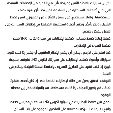
لكزس سيارات باهظة الثمن ومريحة تأتي مع العديد من الإضافات المفيدة
التي تمنح أصحابها السيطرة على السلامة. لكن يجب أن تعرف كيف
تستخدمها ، ولماذا تستخدم. على سبيل المثال ، من الضروري ليس فقط
الشراء ، ولكن أيضًا وصف أجهزة استشعار الضغط في إطارات السيارات حتى
تعمل بشكل صحيح.
كيفية إعادة ضبط حساس ضغط الإطارات في سيارة لكزس NX؟ فحص
ضغط الهواء في الإطارات
كما تعلم على الأرجح ، يمكن أن ينفجر الإطار المثقوب أو ينفجر إذا كنت تقود
سيارتك وأضواء ضغط الإطارات على سيارتك لكزس NX ، فتوقف بسرعة
كبيرة إذا كنت تقود على الطريق السريع ، واحتفظ بعجلة القيادة بإحكام في
العلبة.
التوقف ، تحقق بصريًا من حالة الإطارات الخاصة بك ، إذا كان أحدها مثقوبًا
تمامًا ، قم بتغيير العجلة ، إذا كانت مسطحة ، قم بالقيادة بحذر إلى محطة
الوقود.
تحقق من ضغط الإطارات في سيارة لكزس NX باستخدام مقياس ضغط
واتبع تعليمات الشركة المصنعة على الملصق الموجود على باب السائق.