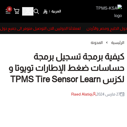
0
العربية
|
TPMS-KSA
ول الخليج ومصر والأردن
لعملائنا الدوليين الان التوصيل متوفر الى جميع دول ا
الرئيسية
المدونة
كيفية برمجة تسجيل برمجة
حساسات ضغط الإطارات تويوتا و
لكزس TPMS Tire Sensor Learn
27 مارس 2024
Raed Alatiqi