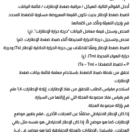
أدخل القوائم التالية: الهيكل / مراقبة ضغط الإطارات / قائمة البيانات.
اضبط ضغط الإطار بحيث تكون القيمة المعروضة مساوية للضغط المحدد.
قم بإجراء التهيئة وتأكد من اكتمالها.
افحص وسجل قيمة معامل البيانات “درجة حرارة الإطارات”. (ج)
فحص وتسجيل درجة الحرارة المحيطة أثناء ضبط ضغط الإطارات. (تم)
اضبط ضغط الإطار وفقًا للاختلاف بين درجة الحرارة الداخلية للإطار (Ts) ودرجة
حرارة الهواء المحيط (Tm). (ع)
P = (ضبط الضغط) + (Ts – Tm)
تحقق من نقطة ضبط الضغط باستخدام معلمة قائمة بيانات ضغط
الإطارات.
استخدم مقياس الطلب للتحقق من نفاذ الإطارات. إزاحة الإطارات: 1,4 ملم.
قم بقياس نفاذ مجموعة العجلة التي تم إزالتها من السيارة.
قم بإزالة مجموعة العجلة.
إذا كان الإطار الاحتياطي مختلفًا عن العجلات الأخرى ، فقم بتغيير موضع
الإطارات كما هو موضح (أ). إذا كان الإطار الاحتياطي هو نفسه مثل باقي
العجلات ، فاستبدل الإطارات بالعجلة الاحتياطية كما هو موضح في (ب).