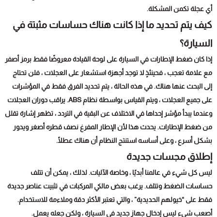
أي عجلة تكمن المشكلة.
كيف يتم تحديد ما إذا كانت هناك حساسات مثبتة في
السيارة؟
إذا كان ضغط الإطارات في السيارة على لوحة القيادة معروضًا فقط برمز أصفر
مع علامة تعجب ، فحينئذٍ لا توجد أجهزة استشعار على العجلات ، فلن تحتاج
إلى البحث عنها هناك. في هذه الحالة ، يتم تحديد الفرق فقط في المؤشرات
على جميع العجلات ، ويتم القياس بواسطة نظام ABS. يراقب دوران العجلات
وعندما يبدأ مؤشر إحداها في الاختلاف عن البقية في التردد ، تظهر إشارة تقلل
من ضغط الإطارات. يحدث هذا لأن الإطار المفرغ نصف قطره أصغر ويدور
بشكل أسرع ، وعلى أساسه استنتج النظام أن هناك عطلًا.
إطلاق مجسات جديدة
ليس كل شيء في عالمنا أبديًا ، وخاصة الآليات. لذلك ، يمكن أن تتلف
حساسات الضغط وتتلف. يرغب بعض مالكي المركبات في تثبيت عناصر جديدة
فقط على “خيولهم الحديدية” ، والتي تعتبر الأكثر دقة وملاءمة للاستخدام.
أصعب شيء ليس إدخال جهاز جديد في السيارة ، ولكن جعله يعمل.