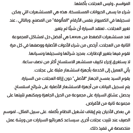
المواسم ، وليس العجلات بأكملها.
شراء ما يسمى الحيوانات المستنسخة. هذه هي المستشعرات التي يمكن
تسجيلها في الكمبيوتر بنفس الأرقام “المألوفة” من المصنع. وبالتالي ، عند
تغيير العجلات ، تعتقد السيارة أن شيئًا لم يتغير.
تعد مستشعرات الضغط من Lexus هي أفضل حل لمشاكل المجموعة
الثانية من العجلات. أرخص من شراء الأدوات الأصلية ووصفها في كل مرة
تقوم فيها بتغيير الإطارات. بمجرد شرائها وتسجيلها ونسيانها.
لا يستغرق إجراء تكييف مستشعر الاستنساخ أكثر من نصف ساعة.
يأتي العميل إلى الخدمة بأجهزة استشعار مثبتة على عجلات.
يقوم السيد بمسح الجهاز “الأصلي” دون إزالة العجلات من السيارة.
يتم تسجيل البيانات من أجهزة الاستشعار الأصلية على شرائح استنساخ.
يحصل عشاق السيارة على مجموعة من الحيل الجاهزة ويمكنهم تثبيتها على
مجموعة ثانية من الأقراص.
في بعض الأحيان يتم إيقاف تشغيل النظام بأكمله. على سبيل المثال ، لموسم
الصيف عند تثبيت عجلات أخرى. سيساعد كهربائيو السيارات من ورشة عمل
متخصصة في تنفيذ ذلك.