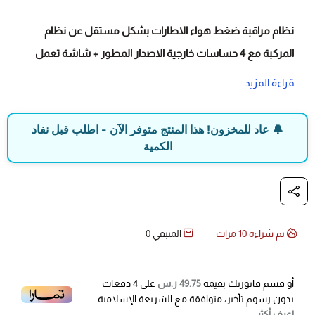
نظام مراقبة ضغط هواء الاطارات بشكل مستقل عن نظام
المركبة مع 4 حساسات خارجية الاصدار المطور + شاشة تعمل
بالطاقة الشمسية + USB
قراءة المزيد
مميزات النظام المطور
أمكانية تزويد الشاشة بالطاقة من خلال الطاقة
🔔 عاد للمخزون! هذا المنتج متوفر الآن - اطلب قبل نفاد
الشمسية او سلكي USB
الكمية
حساس تشغيل ذكي اوتماتيكي لتوفير الطاقة يحس
بهتزازات الموتر مع دقة السلف او الحركة
حساسات متطورة سريعة الاستجابة والقراءة
أنذار أنخفاض أو ارتفاع الضغط بشكل مفاجئ
تم شراءه
10
مرات
المتبقي
0
مراقبة ضغط الهواء والحرارة بشكل مباشر
ضد الماء والغبار IPX7
أو قسم فاتورتك بقيمة
49.75 ر.س
على
4
دفعات
بدون رسوم تأخير، متوافقة مع الشريعة الإسلامية
الشحنة الواحدة تكفي حوالي 15 يوم
اعرف أكثر