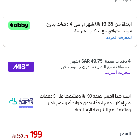
يركب لجميع المركبات
أمان لقائد وركاب المركبة من أنخفاض ضغط الاطارات او
وجود مشكلة بها من دون علم
توفير البنزين بشكل كبير حيث انخفاض ضغط الاطار
يرفع استهلاك البنزين بشكل ملحوظ
* يتحمل حرارة عالية حتى 85ºc
جهاز مراقبة الكفرات, جهاز مراقبة الاطارات, جهاز ضغط الكفرات,
جهاز ضغط الاطارات, مراقبة ضغط الكفرات, مراقبة ضغط
اشترِ هذا المنتج بقيمة 199
وقسّمها على 5 دفعات
مع إمكان ادفع لاحقًا، بدون فوائد أو رسوم تأخير
الاطارات, جهاز مراقبة ضغط الاطارات, جهاز مراقبة ضغط
ومتوافق مع الشريعة الإسلامية
الكفرات, جهار عرض ضغط الكفرات, جهاز عرض ضغط الاطارات,
حساسات كفرات, حساسات اطارات
199
السعر
350