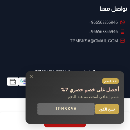
تواصل معنا
+966563356946
+966563356946
TPMSKSA@GMAIL.COM
الحقوق محفوظة | 2026
TPMS-KSA
✕
7٪ خصم
أحصل على خصم حصري 7%
خصم إضافي أستخدمه عند الدفع
TPMSKSA
نسخ الكود
اعلمني عند التوفر