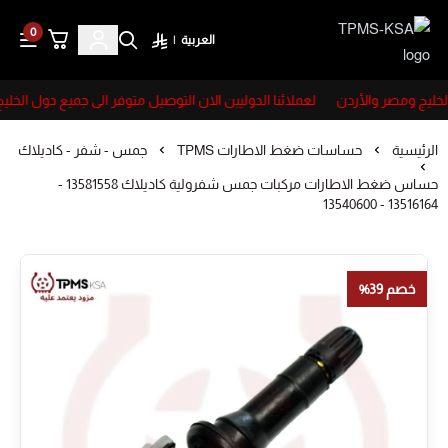
0
العربية
|
TPMS-KSA
لخليج ومصر والأردن
لعملائنا الدوليين الان التوصيل متوفر الى جميع دول الخليج
الرئيسية
حساسات ضغط الاطارات TPMS
جمس - شفر - كاديلاك
حساس ضغط الاطارات مركبات جمس شفرولية كاديلاك 13581558 -
13516164 - 13540600
خصم 39%