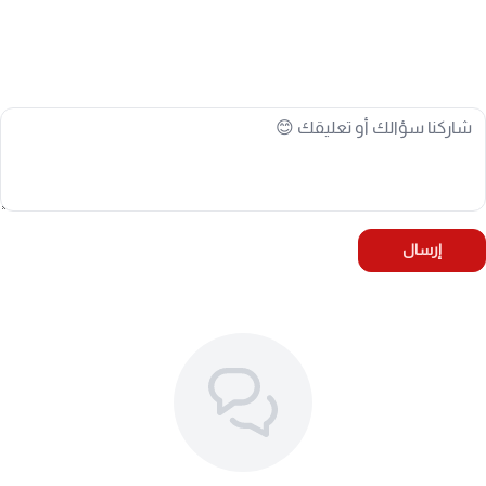
📌 أعراض تلف الحساس القديم:
استمرار إضاءة لمبة تحذير ضغط الإطارات (TPMS) في
لوحة العدادات.
ظهور قراءات خاطئة أو شاشة خالية من البيانات.
ظهور تنبيهات تحذيرية عشوائية ومتقطعة.
🛠️ أسباب التلف الشائعة:
انتهاء العمر الافتراضي للبطارية الداخلية للحساس.
إرسال
التركيب الخاطئ أو الصدمات أثناء صيانة وتغيير الإطارات.
تسرب الرطوبة والماء إلى الدائرة الإلكترونية الداخلية.
استخدام حساسات تجارية ذات جودة رديئة لا تتحمل
الحرارة العالية.
⚙️ المواصفات الفنية:
رقم القطعة الأساسي: 13516164 / 13581558 / 13598772 /
13540600