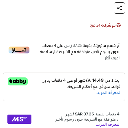
ابدأ من الإطار الأمامي الأيسر واجعل رأس الجهاز ملاصقاً
لجدار الإطار بالقرب من بلف الحساس.
اضغط على زر التفعيل واستمر بالضغط حتى تصدر
تم شراءه
24
مرة
السيارة صوت منبه (بوق) لتأكيد اقتران الإطار، ثم انتقل
للإطار التالي.
أو قسم فاتورتك بقيمة
37.25 ر.س
على
4
دفعات
بدون رسوم تأخير، متوافقة مع الشريعة الإسلامية
جهاز برمجة حساسات جمس, جهاز برمجة حساسات شفرولية,
اعرف أكثر
جهاز برمجة حساسات كاديلاك, جهاز برمجة حساس كفرات فورد,
جهاز برمجة حساس كفرات جمس, جهاز برمجة حساس كفرات
لينكون, جهاز برمجة حساس كفرات ميركوري