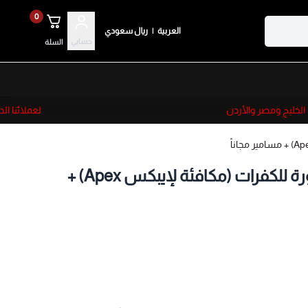
0
العربية
|
ريال سعودي
حسابي
السلة
خليج ومصر والأردن
لعملائنا الدول
بلوف تنسيم سريع مطورة للكفرات (مكافئة لإيبكس Apex) +