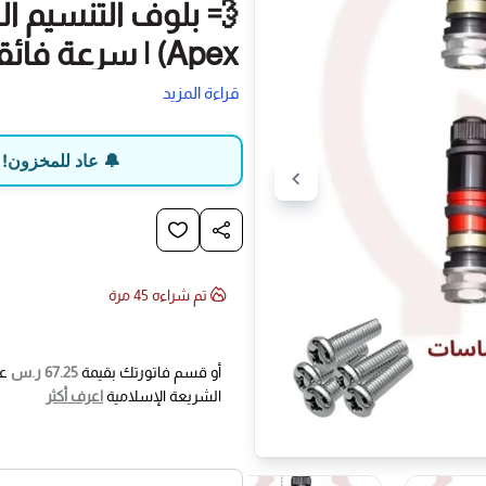
💨 بلوف التنسيم ال
Apex) | سرعة فائقة وقيمة استثنائية
تنسيم خاطف وسريع في 10 ثوانٍ | نصف السعر | أداء معدني صلب | +4 مسامير تثبيت مجاناً
قراءة المزيد
تجهّز لرحلات البر والأوف رود بأعلى 
🔔 عاد للمخزون! ه
ولكن بنصف التكلفة، مع الحفاظ على أ
لا داعي لإضاعة وقتك في التنسيم التق
✨ لماذا تعتبر هذه البلوف ا
تم شراءه
45
مرة
PSI في حوالي 10 ثوا
أو قسم فاتورتك بقيمة
67.25 ر.س
عل
التقليدية.
الشريعة الإسلامية
اعرف أكثر
🔴 سهولة فائقة وبدون تعقيد: اب
دون الحاجة لفك إبرة البلف أو است
⚖️ وزن خفيف (بدون رجة): تم تص