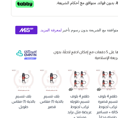
دة على السرعات العالية.
هيكل معدني متين مصنوع من مواد فائقة الصلابة والجودة
ية والاستخدام المتكرر بكل كفاءة (مصنوع في جمهورية
عالية).
منحك نفس الجودة، السرعة، والاعتمادية لبلوف "إيبكس"
وفر عليك النصف!
وقسّمها على 5 دفعات مع إمكان ادفع لاحقًا، بدون
مصممة لتركب بسهولة على حساسات ضغط الإطارات من نوع
ريعة الإسلامية
رنا:
ل طقم 4x مسامير طويلة خاصة مجاناً مخصصة لتثبيت حساسات ضغط الإطارات على
 الحاجة لشراء أي ملحقات إضافية!
طقم 4 بلوف
طقم 4 بلوف
بلف تنسيم
بلف تنسيم
تنسيم قصيره
تنسيم طويله
بالحبة (1) مقاس
بالحبة (1) مقاس
تركب لجنوط
تركب لجنوط
قصير
طويل
كالة + مسامير
عريضة مثل برايد
طويلة مجانآ
وميثود +