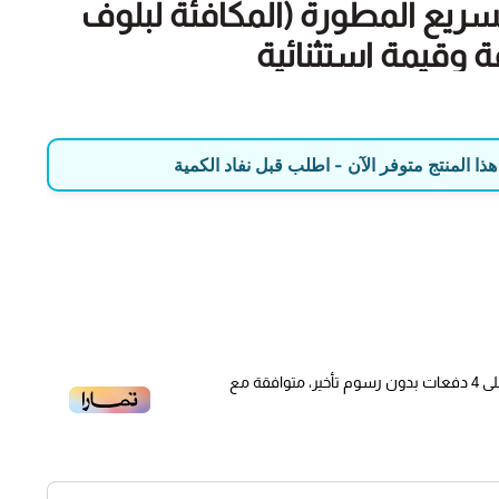
سريع المطورة (المكافئة لبلوف
درجات الراحة والسرعة مع بلوف التنسيم السريع ذات الإصدار المطور!
ذا المنتج متوفر الآن - اطلب قبل نفاد الكمية
صُممت هذه البلوف بذكاء لتمنحك أداءً وتصميماً يطابق الماركات العالمية الشهيرة (مثل إيبكس Apex)
على معايير الجودة والصلابة التي تعتمد عليها في أصعب الظروف.
ليدي بعد اليوم؛ فقط ارفع القطعة الحمراء وانطلق!
لخيار الأفضل لعشاق المغامرة؟
⚡ سرعة قياسية للتنسيم والتعبئة: اختصر وقتك في الصحراء! يقلل ضغط الإطار من 35 إلى 15
نٍ فقط، كما يمنحك تدفق هواء أسرع بكثير أثناء إعادة التعبئة مقارنة بالبلوف
ى
4
دفعات بدون رسوم تأخير، متوافقة مع
دأ عملية التنسيم بلمسة واحدة عن طريق رفع القطعة الحمراء
خدام أدوات إضافية.
ميم البلوف بوزن خفيف متوازن تماماً لضمان عدم التسبب في