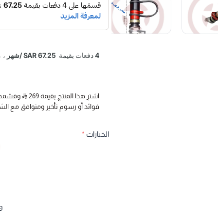
أي اهتزاز أو رجة للإطار أثناء القيا
🛡️ صلابة وتصنيع عالي الجودة: 
ليتصدى للظروف الصحراوية القاس
الصين الشعبية وفق معايير جودة 
💰 قيمة مضاعفة مقابل السعر: ت
المعروفة ولكن بسعر اقتصادي يُ
اشترِ هذا المنتج بقيمة 269
🔌 توافق واسع مع الحساسات: 
فوائد أو رسوم تأخير ومتوافق مع الش
SPY و TMK، بالإضافة إلى معظم حساسات الوكالة الأصلية التي تعتمد على التثبيت بالمسمار.
الخيارات
*
🎁 هدية مجانية خاصة من متج
نُرفق لك مع ك
بلوف التنسيم بكل سهولة وأمان، دون
📏 دليل التوافق والجنوط:
و