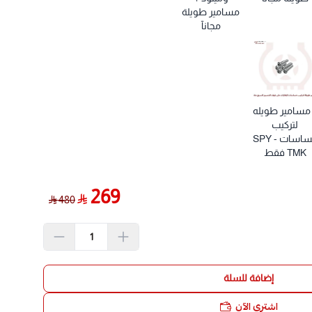
وط الوكالة والجنوط الرياضية التي لا يتجاوز عمق فتحة البلف
مسامير طويلة
مجانآ
ملاحظة مهمة للجنوط العميقة: للجنوط ذات الفتحات الأكثر عمقاً (مثل جنوط ميثود Method أو
 مسامير طويله
لتركيب
حساسات SPY -
Apex Eq)
TMK فقط
راء السريعة
269
480
بية (خامات عالية الصلابة)
ة مجاناً
إضافة للسلة
اشتري الآن