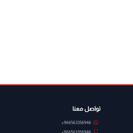
تواصل معنا
+966563356946
+966563356946