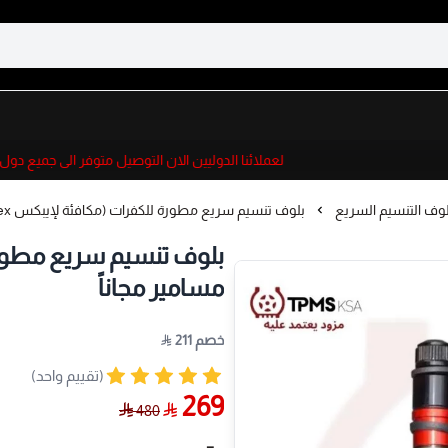
لعملائنا الدوليين الان التوصيل متوفر الى جميع دول ال
لوف التنسيم السريع
بلوف تنسيم سريع مطورة للكفرات (مكافئة لإيبكس Apex) + مسامير مجاناً
مسامير مجاناً
خصم 211
(تقييم واحد)
269
480