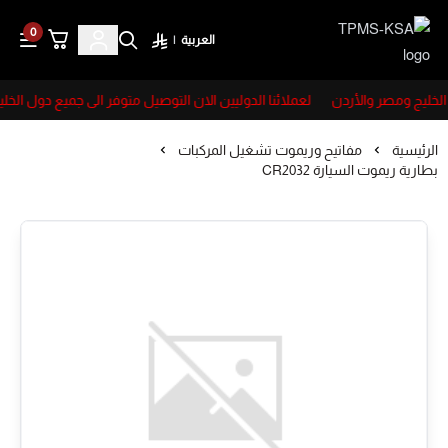
0
العربية
|
TPMS-KSA
الخليج ومصر والأردن
لعملائنا الدوليين الان التوصيل متوفر الى جميع دول الخل
الرئيسية
مفاتيح وريموت تشغيل المركبات
بطارية ريموت السيارة CR2032