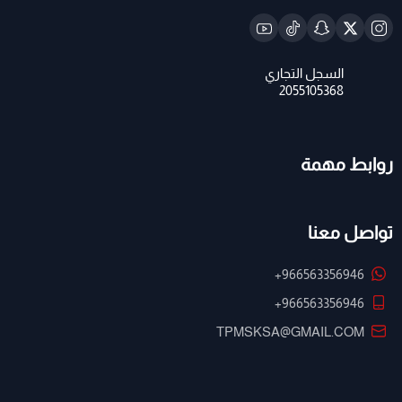
روابط مهمة
تواصل معنا
+966563356946
+966563356946
TPMSKSA@GMAIL.COM