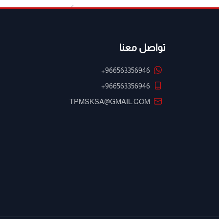
تواصل معنا
+966563356946
+966563356946
TPMSKSA@GMAIL.COM